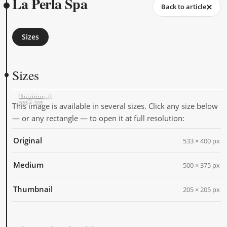
La Perla Spa
Back to article
Sizes
Sizes
Original
Medium
Thumbnail
533 × 400
500 × 375
205 × 205
This image is available in several sizes. Click any size below
— or any rectangle — to open it at full resolution:
Original
533 × 400 px
Medium
500 × 375 px
Thumbnail
205 × 205 px