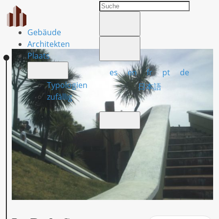
Gebäude
Architekten
Plaats
es
en
fr
pt
de
Typologien
日本語
zufällig