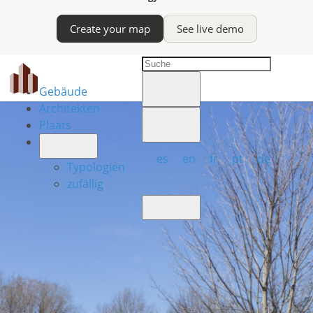
Create your map
See live demo
Gebäude
Architekten
Plaats
es
en
fr
pt
de
Typologien
zufällig