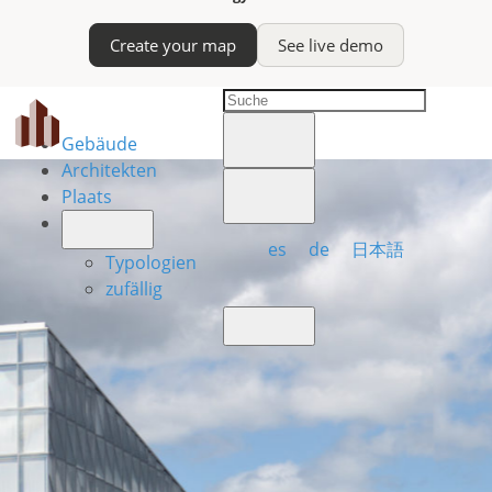
Create your map
See live demo
Gebäude
Architekten
Plaats
es
de
日本語
Typologien
zufällig