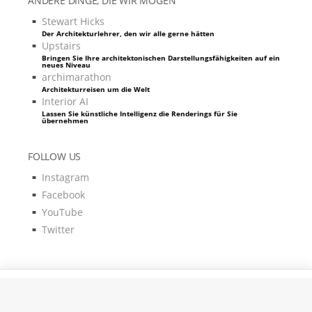
ANDERE DINGE, DIE WIR MÖGEN
Stewart Hicks
Der Architekturlehrer, den wir alle gerne hätten
Upstairs
Bringen Sie Ihre architektonischen Darstellungsfähigkeiten auf ein
neues Niveau
archimarathon
Architekturreisen um die Welt
Interior AI
Lassen Sie künstliche Intelligenz die Renderings für Sie
übernehmen
FOLLOW US
Instagram
Facebook
YouTube
Twitter
Pixels & Code by