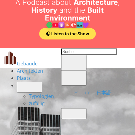
A Podcast about
Architecture
,
History
and the
Built
Environment
🎧 Listen to the Show
Gebäude
Architekten
Plaats
es
de
日本語
Typologien
zufällig