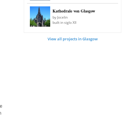
Kathedrale von Glasgow
by Jocelin
built in siglo XII
View all projects in Glasgow
ie
n