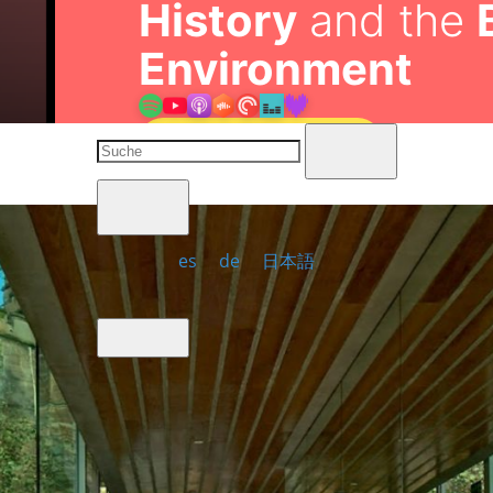
History
and the
Environment
🎧 Listen to the Show
es
de
日本語