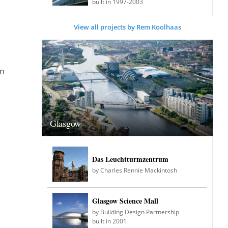
built in 1997-2003
View all projects by Rem Koolhaas
e
on
Glasgow
e
Das Leuchtturmzentrum
by Charles Rennie Mackintosh
Glasgow Science Mall
by Building Design Partnership
built in 2001