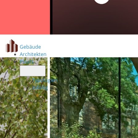
Gebäude
Architekten
Plaats
Typologien
zufällig