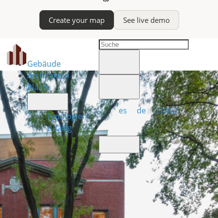
Create your map
See live demo
Gebäude
Architekten
Plaats
es
de
日本語
Typologien
zufällig