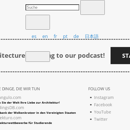
es
en
fr
pt
de
日本語
tecture listening to our podcast!
ST
 DINGE, DIE WIR TUN
FOLLOW US
angulo.com
Instagram
 Sie der Welt Ihre Liebe zur Architektur!
Facebook
dingsDB.com
YouTube
bank der Wolkenkratzer in den Vereinigten Staaten
tekturo.com
Twitter
tekturwettbewerbe für Studierende