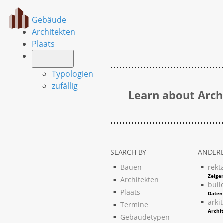
Gebäude
Architekten
Plaats
Typologien
zufällig
Learn about Archi
SEARCH BY
ANDERE
Bauen
rekt
Zeigen
Architekten
buil
Plaats
Daten
arki
Termine
Archi
Gebäudetypen