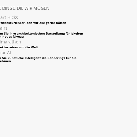
 DINGE, DIE WIR MÖGEN
art Hicks
chitekturlehrer, den wir alle gerne hätten
airs
en Sie Ihre architektonischen Darstellungsfähigkeiten
in neues Niveau
imarathon
tekturreisen um die Welt
ior AI
 Sie künstliche Intelligenz die Renderings für Sie
nehmen