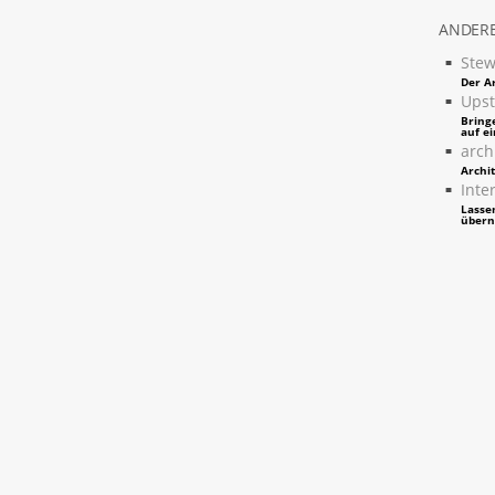
ANDERE
Stew
Der Ar
Upst
Bring
auf e
arch
Archi
Inter
Lassen
über