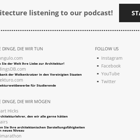
tecture listening to our podcast!
ST
 DINGE, DIE WIR TUN
FOLLOW US
angulo.com
Instagram
 Sie der Welt Ihre Liebe zur Architektur!
Facebook
dingsDB.com
YouTube
bank der Wolkenkratzer in den Vereinigten Staaten
tekturo.com
Twitter
tekturwettbewerbe für Studierende
 DINGE, DIE WIR MÖGEN
art Hicks
chitekturlehrer, den wir alle gerne hätten
airs
en Sie Ihre architektonischen Darstellungsfähigkeiten
in neues Niveau
imarathon