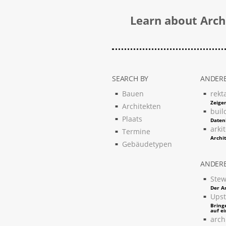
Learn about Archi
SEARCH BY
ANDERE
Bauen
rekt
Zeigen
Architekten
buil
Plaats
Daten
arki
Termine
Archi
Gebäudetypen
ANDERE
Stew
Der Ar
Upst
Bring
auf e
arch