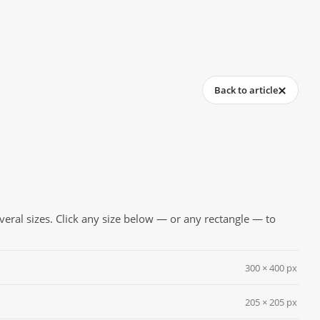
Back to article
everal sizes. Click any size below — or any rectangle — to
300 × 400 px
205 × 205 px