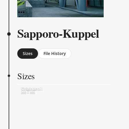
Sapporo-Kuppel
Sizes
File History
Sizes
Original
Thumbnail
300 × 400
205 × 205