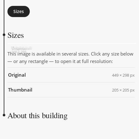
Sizes
Sizes
Original
Thumbnail
449 × 298
205 × 205
This image is available in several sizes. Click any size below
— or any rectangle — to open it at full resolution:
Original
449 × 298 px
Thumbnail
205 × 205 px
About this building