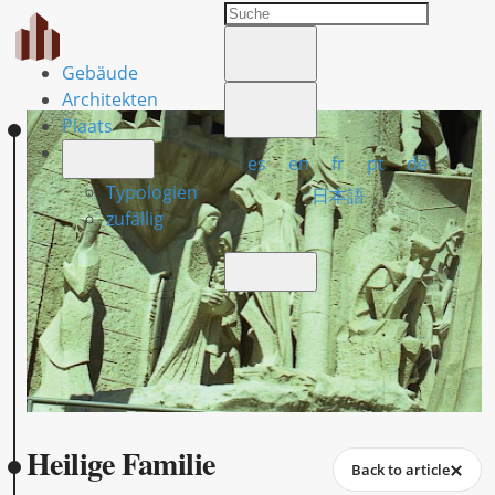
Gebäude
Architekten
Plaats
es
en
fr
pt
de
Typologien
日本語
zufällig
Heilige Familie
Back to article