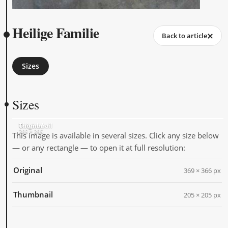
Heilige Familie
Back to article
Sizes
Sizes
Original
Thumbnail
369 × 366
205 × 205
This image is available in several sizes. Click any size below
— or any rectangle — to open it at full resolution:
Original
369 × 366 px
Thumbnail
205 × 205 px