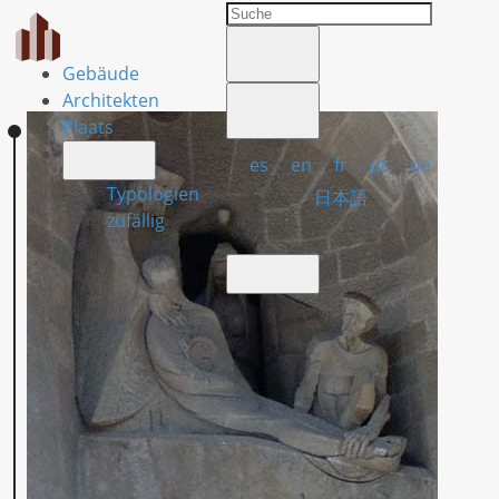
Gebäude
Architekten
Plaats
es
en
fr
pt
de
Typologien
日本語
zufällig