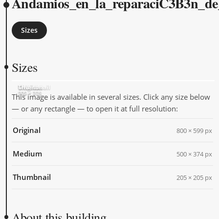
Andamios_en_la_reparaciC3B3n_de
Sizes
Sizes
Original
Medium
Thumbnail
800 × 599
500 × 374
205 × 205
This image is available in several sizes. Click any size below
— or any rectangle — to open it at full resolution:
Original
800 × 599 px
Medium
500 × 374 px
Thumbnail
205 × 205 px
About this building