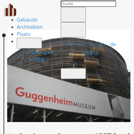
Gebäude
Architekten
Plaats
es
en
fr
pt
de
Typologien
日本語
zufällig