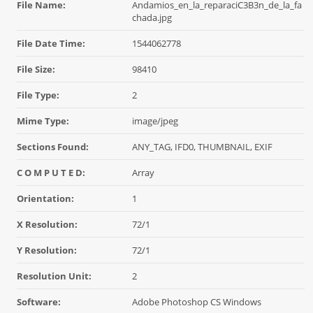
File Name:
Andamios_en_la_reparaciC3B3n_de_la_fa
chada.jpg
File Date Time:
1544062778
File Size:
98410
File Type:
2
Mime Type:
image/jpeg
Sections Found:
ANY_TAG, IFD0, THUMBNAIL, EXIF
C O M P U T E D:
Array
Orientation:
1
X Resolution:
72/1
Y Resolution:
72/1
Resolution Unit:
2
Software:
Adobe Photoshop CS Windows