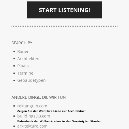
START LISTENING!
SEARCH BY
Bauen
Architekten
Plaats
Termine
Gebäudetypen
ANDERE DINGE, DIE WIR TUN
rektangulo.com
Zeigen Sie der Welt Ihre Liebe zur Architektur!
buildingsDB.com
Datenbank der Wolkenkratzer in den Vereinigten Staaten
arkitekturo.com