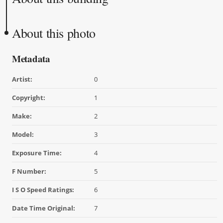
About this photo
Metadata
Artist:
0
Copyright:
1
Make:
2
Model:
3
Exposure Time:
4
F Number:
5
I S O Speed Ratings:
6
Date Time Original:
7