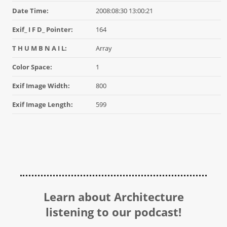
Date Time:
2008:08:30 13:00:21
Exif_ I F D_ Pointer:
164
T H U M B N A I L:
Array
Color Space:
1
Exif Image Width:
800
Exif Image Length:
599
Learn about Architecture
listening to our podcast!