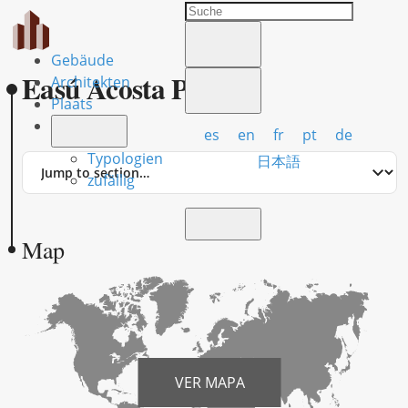
Gebäude
Easú Acosta Pérez
Architekten
Plaats
es
en
fr
pt
de
Typologien
Jump
日本語
to
zufällig
section
Map
VER MAPA