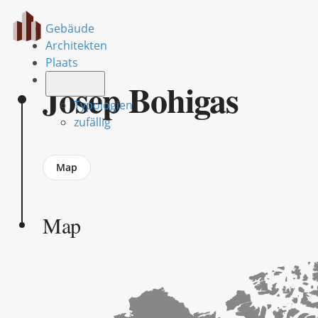
Gebäude
Architekten
Plaats
Josep Bohigas
Typologien
zufällig
Jump
Map
to
section
Map