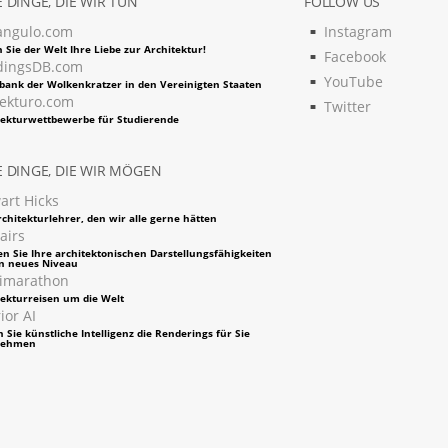
 DINGE, DIE WIR TUN
FOLLOW US
angulo.com
Instagram
 Sie der Welt Ihre Liebe zur Architektur!
Facebook
dingsDB.com
YouTube
bank der Wolkenkratzer in den Vereinigten Staaten
tekturo.com
Twitter
tekturwettbewerbe für Studierende
 DINGE, DIE WIR MÖGEN
art Hicks
chitekturlehrer, den wir alle gerne hätten
airs
en Sie Ihre architektonischen Darstellungsfähigkeiten
in neues Niveau
imarathon
tekturreisen um die Welt
ior AI
 Sie künstliche Intelligenz die Renderings für Sie
nehmen