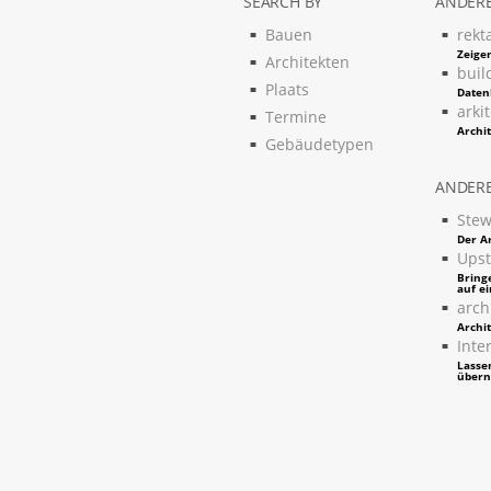
SEARCH BY
ANDERE
Bauen
rekt
Zeigen
Architekten
buil
Plaats
Daten
arki
Termine
Archi
Gebäudetypen
ANDERE
Stew
Der Ar
Upst
Bring
auf e
arch
Archi
Inter
Lassen
über