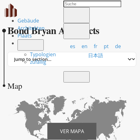
Gebäude
Bond Bryan Architects
Architekten
Plaats
es
en
fr
pt
de
Typologien
Jump
日本語
to
zufällig
section
Map
VER MAPA