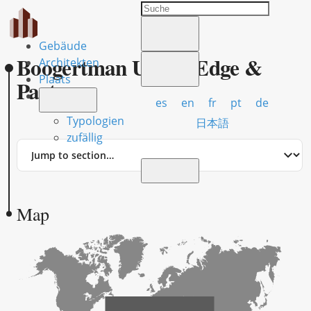
Gebäude
Boogertman Urban Edge &
Architekten
Plaats
Partners
es
en
fr
pt
de
Typologien
日本語
zufällig
Jump
to
section
Map