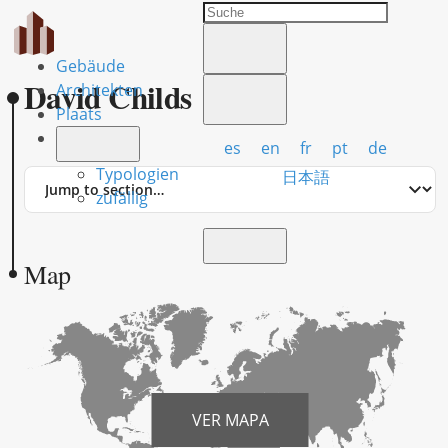
Gebäude
David Childs
Architekten
Plaats
es
en
fr
pt
de
Typologien
Jump
日本語
to
zufällig
section
Map
VER MAPA