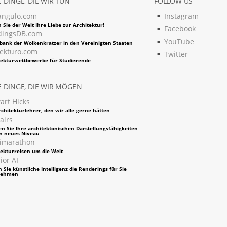
 DINGE, DIE WIR TUN
FOLLOW US
angulo.com
Instagram
 Sie der Welt Ihre Liebe zur Architektur!
Facebook
dingsDB.com
YouTube
bank der Wolkenkratzer in den Vereinigten Staaten
tekturo.com
Twitter
tekturwettbewerbe für Studierende
 DINGE, DIE WIR MÖGEN
art Hicks
chitekturlehrer, den wir alle gerne hätten
airs
en Sie Ihre architektonischen Darstellungsfähigkeiten
in neues Niveau
imarathon
tekturreisen um die Welt
ior AI
 Sie künstliche Intelligenz die Renderings für Sie
nehmen