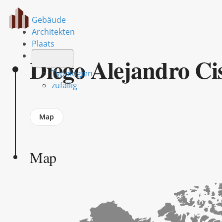
Gebäude
Architekten
Plaats
Diego Alejandro Ci
Typologien
zufällig
Jump
Map
to
section
Map