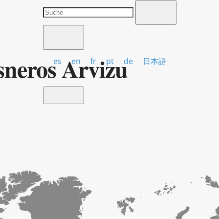
sneros Arvizu
es
en
fr
pt
de
日本語