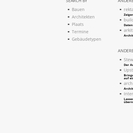
SEARCH BY
ANDERE
Bauen
rekt
Zeigen
Architekten
buil
Plaats
Daten
arki
Termine
Archi
Gebäudetypen
ANDERE
Stew
Der Ar
Upst
Bring
auf e
arch
Archi
Inter
Lassen
über