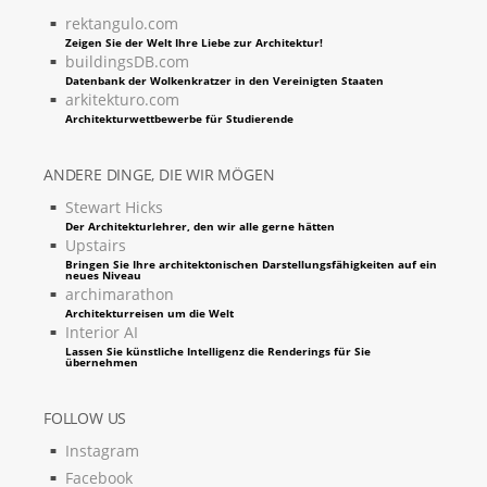
rektangulo.com
Zeigen Sie der Welt Ihre Liebe zur Architektur!
buildingsDB.com
Datenbank der Wolkenkratzer in den Vereinigten Staaten
arkitekturo.com
Architekturwettbewerbe für Studierende
ANDERE DINGE, DIE WIR MÖGEN
Stewart Hicks
Der Architekturlehrer, den wir alle gerne hätten
Upstairs
Bringen Sie Ihre architektonischen Darstellungsfähigkeiten auf ein
neues Niveau
archimarathon
Architekturreisen um die Welt
Interior AI
Lassen Sie künstliche Intelligenz die Renderings für Sie
übernehmen
FOLLOW US
Instagram
Facebook