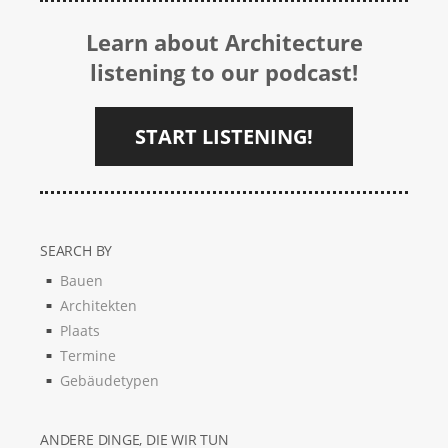
Learn about Architecture
listening to our podcast!
START LISTENING!
SEARCH BY
Bauen
Architekten
Plaats
Termine
Gebäudetypen
ANDERE DINGE, DIE WIR TUN