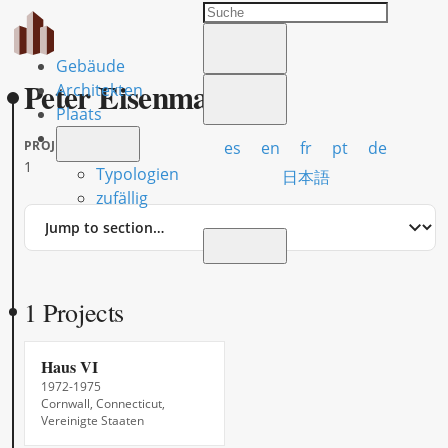
Gebäude
Peter Eisenman
Architekten
Plaats
es
en
fr
pt
de
PROJECTS
1
Typologien
日本語
zufällig
Jump
to
section
1 Projects
Haus VI
1972-1975
Cornwall, Connecticut,
Vereinigte Staaten