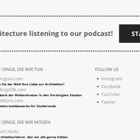
tecture listening to our podcast!
ST
 DINGE, DIE WIR TUN
FOLLOW US
angulo.com
Instagram
 Sie der Welt Ihre Liebe zur Architektur!
Facebook
dingsDB.com
YouTube
bank der Wolkenkratzer in den Vereinigten Staaten
tekturo.com
Twitter
tekturwettbewerbe für Studierende
 DINGE, DIE WIR MÖGEN
art Hicks
chitekturlehrer, den wir alle gerne hätten