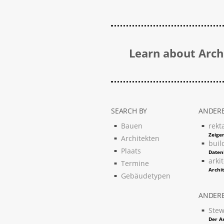
Learn about Archi
SEARCH BY
ANDERE
Bauen
rekt
Zeigen
Architekten
buil
Plaats
Daten
arki
Termine
Archi
Gebäudetypen
ANDERE
Stew
Der Ar