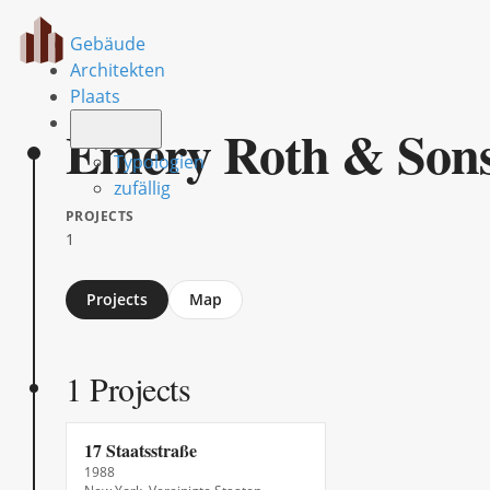
Gebäude
Architekten
Plaats
Emery Roth & Son
Typologien
zufällig
PROJECTS
1
Jump
Projects
Map
to
section
1 Projects
17 Staatsstraße
1988