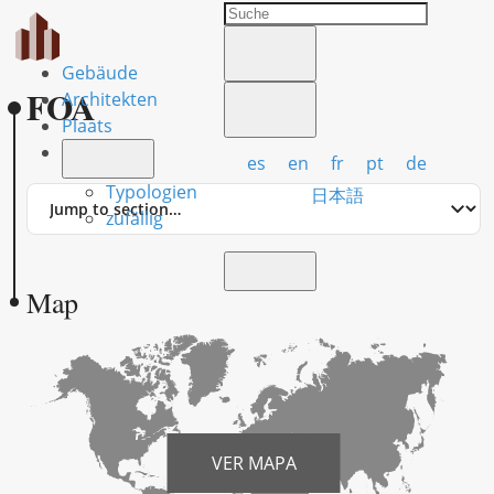
Gebäude
FOA
Architekten
Plaats
es
en
fr
pt
de
Typologien
Jump
日本語
to
zufällig
section
Map
VER MAPA