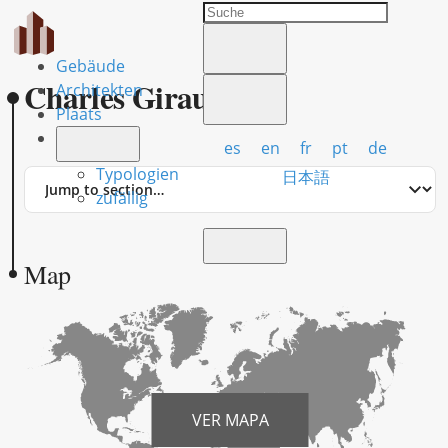
Gebäude
Charles Girault
Architekten
Plaats
es
en
fr
pt
de
Typologien
Jump
日本語
to
zufällig
section
Map
VER MAPA