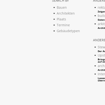
SEARCH BY
ANDERE
Bauen
rekt
Zeigen
Architekten
buil
Plaats
Daten
arki
Termine
Archi
Gebäudetypen
ANDERE
Stew
Der Ar
Upst
Bring
auf e
arch
Archi
Inter
Lassen
über