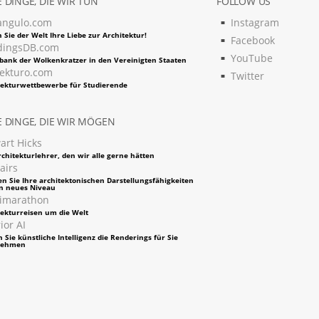
 DINGE, DIE WIR TUN
FOLLOW US
angulo.com
Instagram
 Sie der Welt Ihre Liebe zur Architektur!
Facebook
dingsDB.com
YouTube
bank der Wolkenkratzer in den Vereinigten Staaten
tekturo.com
Twitter
tekturwettbewerbe für Studierende
 DINGE, DIE WIR MÖGEN
art Hicks
chitekturlehrer, den wir alle gerne hätten
airs
en Sie Ihre architektonischen Darstellungsfähigkeiten
in neues Niveau
imarathon
tekturreisen um die Welt
ior AI
 Sie künstliche Intelligenz die Renderings für Sie
nehmen