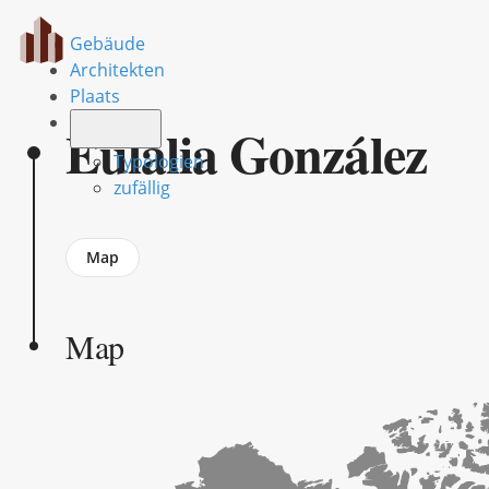
Gebäude
Architekten
Plaats
Eulalia González
Typologien
zufällig
Jump
Map
to
section
Map