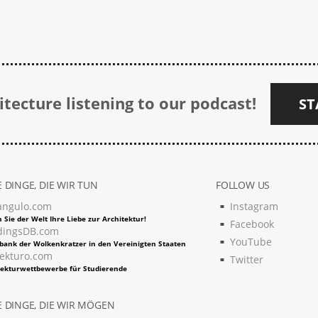
tecture listening to our podcast!
ST
 DINGE, DIE WIR TUN
FOLLOW US
angulo.com
Instagram
 Sie der Welt Ihre Liebe zur Architektur!
Facebook
dingsDB.com
YouTube
bank der Wolkenkratzer in den Vereinigten Staaten
tekturo.com
Twitter
tekturwettbewerbe für Studierende
 DINGE, DIE WIR MÖGEN