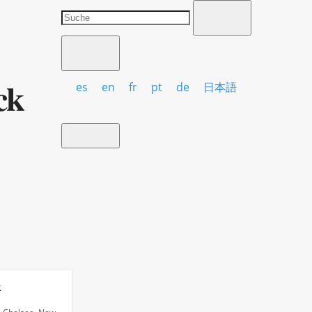
ck
es
en
fr
pt
de
日本語
k