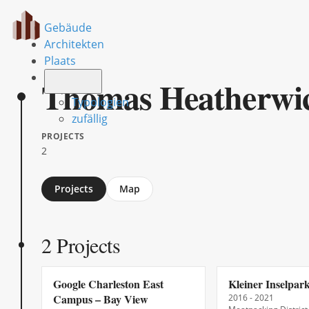
Gebäude
Architekten
Plaats
Thomas Heatherwi
Typologien
zufällig
PROJECTS
2
Jump
Projects
Map
to
section
2 Projects
Google Charleston East
Kleiner Inselpar
Campus – Bay View
2016 - 2021