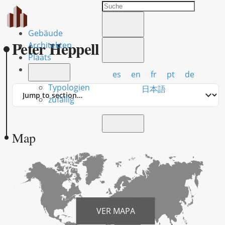
Gebäude
Peter Heppell
Architekten
Plaats
es
en
fr
pt
de
Typologien
Jump
日本語
to
zufällig
section
Map
VER MAPA