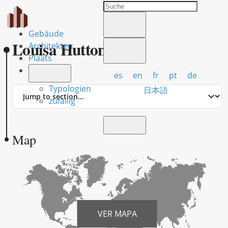
Gebäude
Louisa Hutton
Architekten
Plaats
es
en
fr
pt
de
Typologien
Jump
日本語
to
zufällig
section
Map
VER MAPA