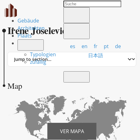
Gebäude
Irene Joselevich
Architekten
Plaats
es
en
fr
pt
de
Typologien
Jump
日本語
to
zufällig
section
Map
VER MAPA