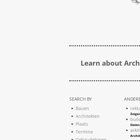
Learn about Archi
SEARCH BY
ANDERE
Bauen
rekt
Zeigen
Architekten
buil
Plaats
Daten
arki
Termine
Archi
Gebäudetypen