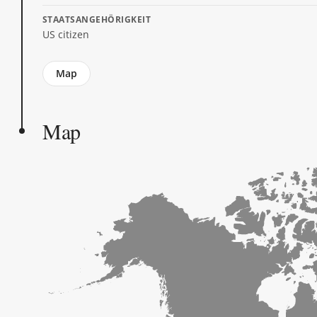
STAATSANGEHÖRIGKEIT
US citizen
Jump
Map
to
section
Map