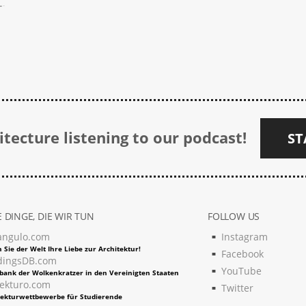
tecture listening to our podcast!
ST
 DINGE, DIE WIR TUN
FOLLOW US
angulo.com
Instagram
 Sie der Welt Ihre Liebe zur Architektur!
Facebook
dingsDB.com
YouTube
bank der Wolkenkratzer in den Vereinigten Staaten
tekturo.com
Twitter
tekturwettbewerbe für Studierende