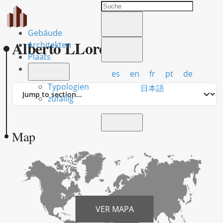
Gebäude
Alberto LLoréns
Architekten
Plaats
es
en
fr
pt
de
Typologien
Jump
日本語
to
zufällig
section
Map
VER MAPA