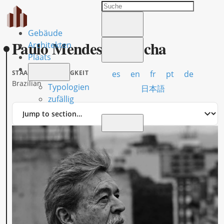
Gebäude
Paulo Mendes da Rocha
Architekten
Plaats
es
en
fr
pt
de
STAATSANGEHÖRIGKEIT
Brazilian
Typologien
日本語
zufällig
Jump
to
section