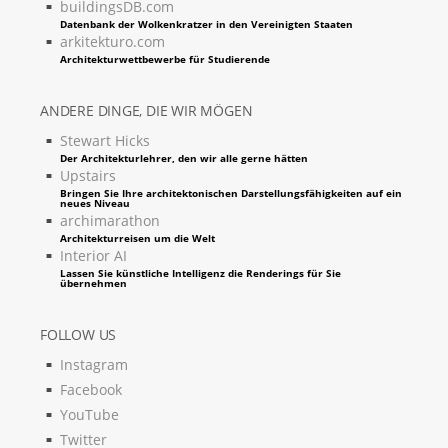
buildingsDB.com
Datenbank der Wolkenkratzer in den Vereinigten Staaten
arkitekturo.com
Architekturwettbewerbe für Studierende
ANDERE DINGE, DIE WIR MÖGEN
Stewart Hicks
Der Architekturlehrer, den wir alle gerne hätten
Upstairs
Bringen Sie Ihre architektonischen Darstellungsfähigkeiten auf ein
neues Niveau
archimarathon
Architekturreisen um die Welt
Interior AI
Lassen Sie künstliche Intelligenz die Renderings für Sie
übernehmen
FOLLOW US
Instagram
Facebook
YouTube
Twitter