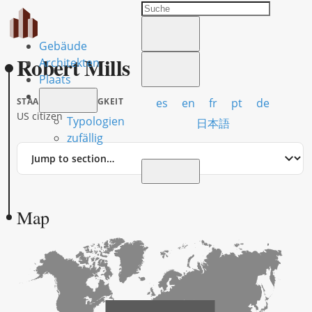
Gebäude
Robert Mills
Architekten
Plaats
es
en
fr
pt
de
STAATSANGEHÖRIGKEIT
US citizen
Typologien
日本語
zufällig
Jump
to
section
Map