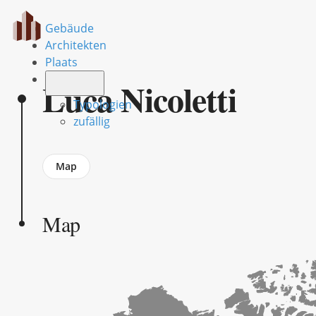
Gebäude
Architekten
Plaats
Luca Nicoletti
Typologien
zufällig
Jump
Map
to
section
Map