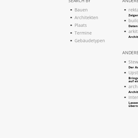
SEARCH BY
ANDERE
Bauen
rekt
Zeigen
Architekten
buil
Plaats
Daten
arki
Termine
Archi
Gebäudetypen
ANDERE
Stew
Der Ar
Upst
Bring
auf e
arch
Archi
Inter
Lassen
über