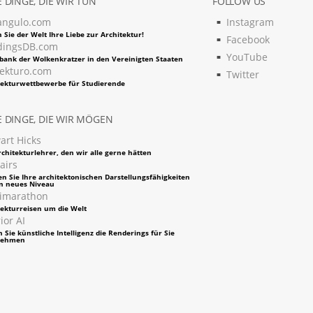
 DINGE, DIE WIR TUN
FOLLOW US
angulo.com
Instagram
 Sie der Welt Ihre Liebe zur Architektur!
Facebook
dingsDB.com
YouTube
bank der Wolkenkratzer in den Vereinigten Staaten
tekturo.com
Twitter
tekturwettbewerbe für Studierende
 DINGE, DIE WIR MÖGEN
art Hicks
chitekturlehrer, den wir alle gerne hätten
airs
en Sie Ihre architektonischen Darstellungsfähigkeiten
in neues Niveau
imarathon
tekturreisen um die Welt
ior AI
 Sie künstliche Intelligenz die Renderings für Sie
nehmen