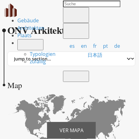
Gebäude
ONV Arkitekter
Architekten
Plaats
es
en
fr
pt
de
Typologien
Jump
日本語
to
zufällig
section
Map
VER MAPA