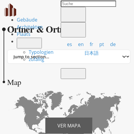
Gebäude
Ortner & Ortner
Architekten
Plaats
es
en
fr
pt
de
Typologien
Jump
日本語
to
zufällig
section
Map
VER MAPA