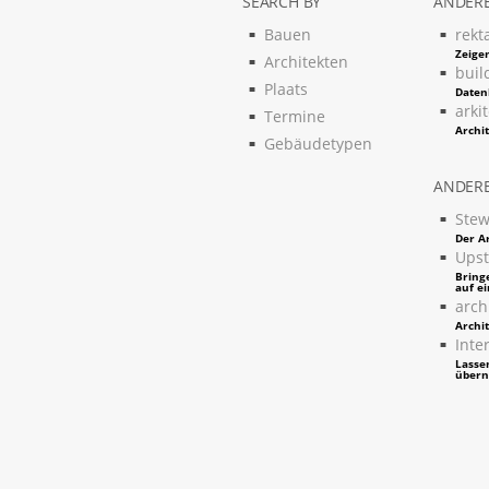
SEARCH BY
ANDERE
Bauen
rekt
Zeigen
Architekten
buil
Plaats
Daten
arki
Termine
Archi
Gebäudetypen
ANDERE
Stew
Der Ar
Upst
Bring
auf e
arch
Archi
Inter
Lassen
über