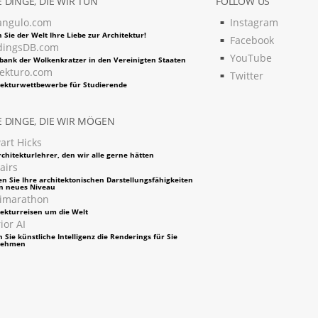
 DINGE, DIE WIR TUN
FOLLOW US
angulo.com
Instagram
 Sie der Welt Ihre Liebe zur Architektur!
Facebook
dingsDB.com
YouTube
bank der Wolkenkratzer in den Vereinigten Staaten
tekturo.com
Twitter
tekturwettbewerbe für Studierende
 DINGE, DIE WIR MÖGEN
art Hicks
chitekturlehrer, den wir alle gerne hätten
airs
en Sie Ihre architektonischen Darstellungsfähigkeiten
in neues Niveau
imarathon
tekturreisen um die Welt
ior AI
 Sie künstliche Intelligenz die Renderings für Sie
nehmen