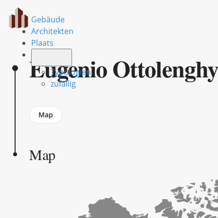
Gebäude
Architekten
Plaats
Eugenio Ottolengh
Typologien
zufällig
Jump
Map
to
section
Map