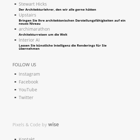
Stewart Hicks
Der Architekturlehrer, den wir alle gerne hätten
Upstairs
Bringen Sie Ihre architektonischen Darstellungsfähigkeiten auf ein
neues Niveau
archimarathon
Architekturreisen um die Welt
Interior AI
Lassen Sie künstliche Intelligenz die Renderings für Sie
übernehmen
FOLLOW US
Instagram
Facebook
YouTube
Twitter
Pixels & Code by
Kontakt