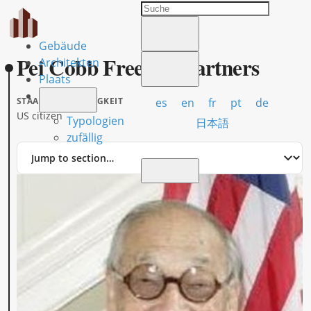
Gebäude
Pei Cobb Freed & Partners
Architekten
Plaats
es
en
fr
pt
de
STAATSANGEHÖRIGKEIT
US citizen
Typologien
日本語
zufällig
Jump
to
section