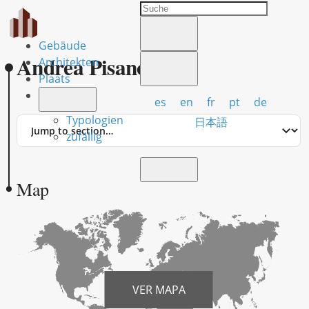
Gebäude
Andrea Pisano
Architekten
Plaats
es
en
fr
pt
de
Typologien
Jump
日本語
to
zufällig
section
Map
VER MAPA