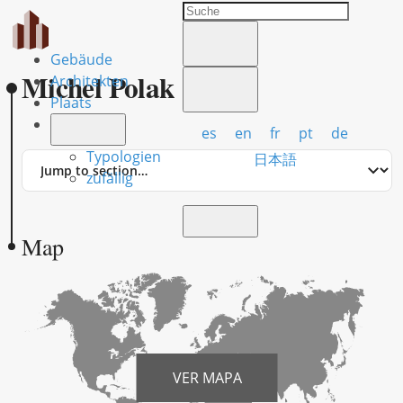
Gebäude
Michel Polak
Architekten
Plaats
es
en
fr
pt
de
Typologien
Jump
日本語
to
zufällig
section
Map
VER MAPA