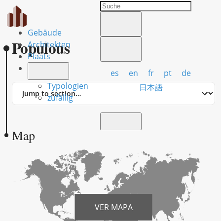
Gebäude
Populous
Architekten
Plaats
es
en
fr
pt
de
Typologien
Jump
日本語
to
zufällig
section
Map
VER MAPA