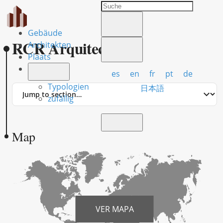
Gebäude
RCR Arquitectes
Architekten
Plaats
es
en
fr
pt
de
Typologien
Jump
日本語
to
zufällig
section
Map
VER MAPA