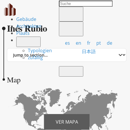
Gebäude
Inés Rubio
Architekten
Plaats
es
en
fr
pt
de
Typologien
Jump
日本語
to
zufällig
section
Map
VER MAPA