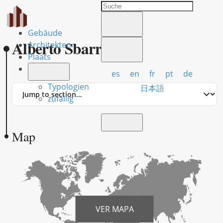
Gebäude
Alberto Sbarra
Architekten
Plaats
es
en
fr
pt
de
Typologien
Jump
日本語
to
zufällig
section
Map
VER MAPA