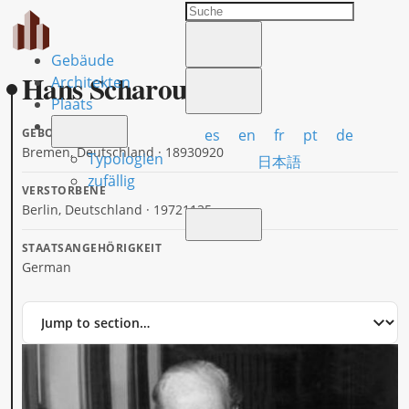
Gebäude
Hans Scharoun
Architekten
Plaats
es
en
fr
pt
de
GEBOREN
Bremen, Deutschland · 18930920
Typologien
日本語
zufällig
VERSTORBENE
Berlin, Deutschland · 19721125
STAATSANGEHÖRIGKEIT
German
Jump
to
section