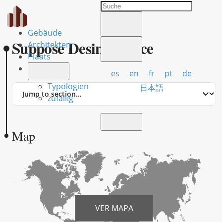
Gebäude
Suppose Desing Office
Architekten
Plaats
es
en
fr
pt
de
Typologien
Jump
日本語
to
zufällig
section
Map
VER MAPA