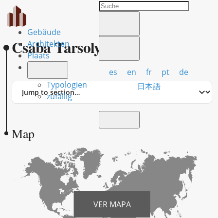
Gebäude
Csaba Tarsoly
Architekten
Plaats
es
en
fr
pt
de
Typologien
Jump
日本語
to
zufällig
section
Map
VER MAPA