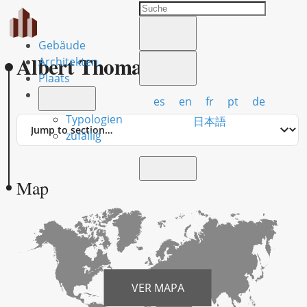
Gebäude
Albert Thomas
Architekten
Plaats
es
en
fr
pt
de
Typologien
Jump
日本語
to
zufällig
section
Map
VER MAPA