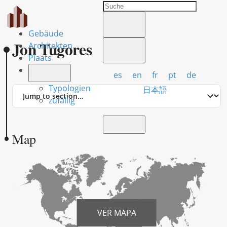
Gebäude
Jon Tugores
Architekten
Plaats
es
en
fr
pt
de
Typologien
Jump
日本語
to
zufällig
section
Map
VER MAPA