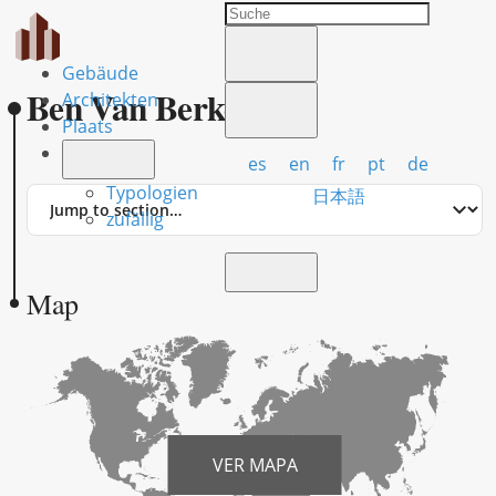
Gebäude
Ben Van Berkel
Architekten
Plaats
es
en
fr
pt
de
Typologien
Jump
日本語
to
zufällig
section
Map
VER MAPA