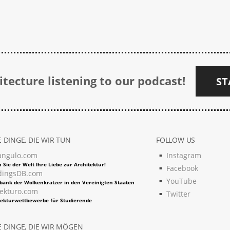
tecture listening to our podcast!
ST
 DINGE, DIE WIR TUN
FOLLOW US
angulo.com
Instagram
 Sie der Welt Ihre Liebe zur Architektur!
Facebook
dingsDB.com
YouTube
bank der Wolkenkratzer in den Vereinigten Staaten
tekturo.com
Twitter
tekturwettbewerbe für Studierende
 DINGE, DIE WIR MÖGEN