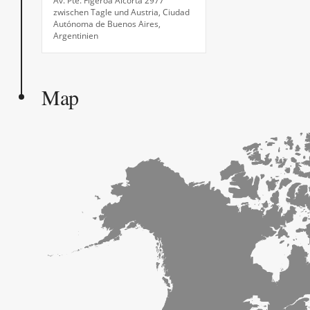
Av. Pte. Figeroa Alcorta 2977
zwischen Tagle und Austria, Ciudad
Autónoma de Buenos Aires,
Argentinien
Map