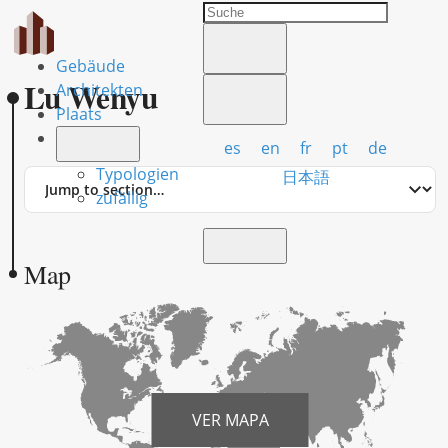
Gebäude
Lu Wenyu
Architekten
Plaats
es
en
fr
pt
de
Typologien
Jump
日本語
to
zufällig
section
Map
VER MAPA