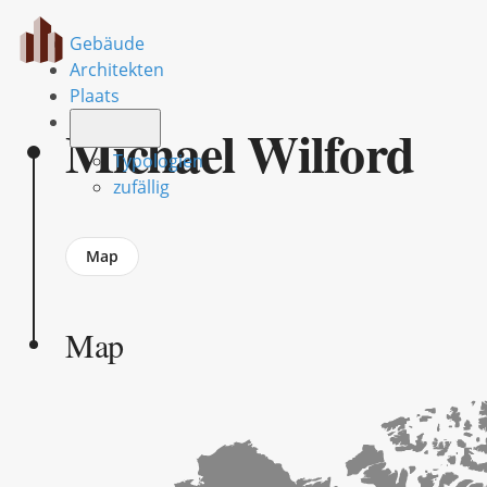
Gebäude
Architekten
Plaats
Michael Wilford
Typologien
zufällig
Jump
Map
to
section
Map