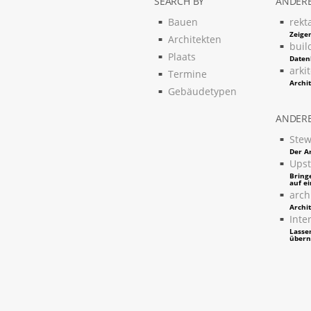
SEARCH BY
ANDERE
Bauen
rekt
Zeigen
Architekten
buil
Plaats
Daten
arki
Termine
Archi
Gebäudetypen
ANDERE
Stew
Der Ar
Upst
Bring
auf e
arch
Archi
Inter
Lassen
über