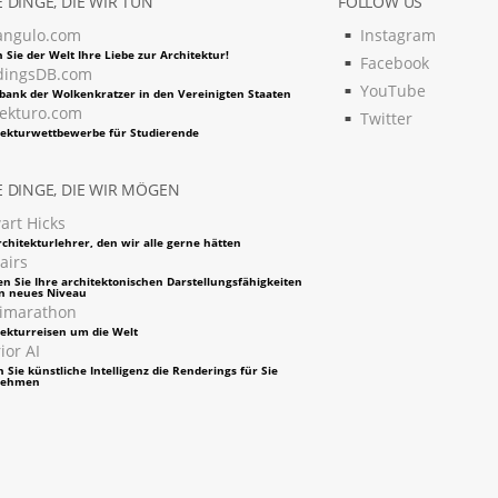
 DINGE, DIE WIR TUN
FOLLOW US
angulo.com
Instagram
 Sie der Welt Ihre Liebe zur Architektur!
Facebook
dingsDB.com
YouTube
bank der Wolkenkratzer in den Vereinigten Staaten
tekturo.com
Twitter
tekturwettbewerbe für Studierende
 DINGE, DIE WIR MÖGEN
art Hicks
chitekturlehrer, den wir alle gerne hätten
airs
en Sie Ihre architektonischen Darstellungsfähigkeiten
in neues Niveau
imarathon
tekturreisen um die Welt
ior AI
 Sie künstliche Intelligenz die Renderings für Sie
nehmen